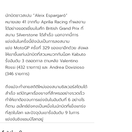
นักบิดชาวสเปน “Aleix Espargaró” 
หมายเลข 41 จากทีม Aprilia Racing ทำผลงาน
ได้อย่างยอดเยี่ยมในศึก British Grand Prix ที่
สนาม Silverstone ได้สำเร็จ นอกจากนี้การ
แข่งขันในครั้งนี้ยังนับเป็นการลงสนาม
แข่ง MotoGP ครั้งที่ 329 ของเขาอีกด้วย ส่งผล
ให้เขาขึ้นแท่นนักบิดที่สวมหมวกกันน็อค Kabuto 
รั้งอันดับ 3 ตลอดกาล ตามหลัง Valentino 
Rossi (432 รายการ) และ Andrea Dovizioso 
(346 รายการ)
ถึงแม้จะทำลายสถิติใหม่ของสนามซิลเวอร์สโตนได้
สำเร็จ แต่ปัญหาเรื่องยางที่สึกหรออย่างรวดเร็ว
ทำให้เขาต้องจบการแข่งขันในอันดับที่ 6 อย่างไร
ก็ตาม อเล็กซ์ยังคงเป็นหนึ่งในนักบิดที่แข็งแกร่ง
ที่สุดในโลก และปัจจุบันเขารั้งอันดับ 9 ในการ
แข่งขันชิงแชมป์โลกอยู่